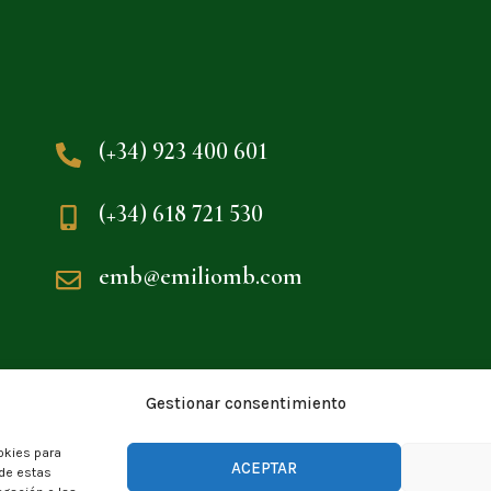
(+34) 923 400 601
(+34) 618 721 530
emb@emiliomb.com
Gestionar consentimiento
okies para
ACEPTAR
 de estas
Uso de Cookies
Política de Privacidad
Aviso Legal