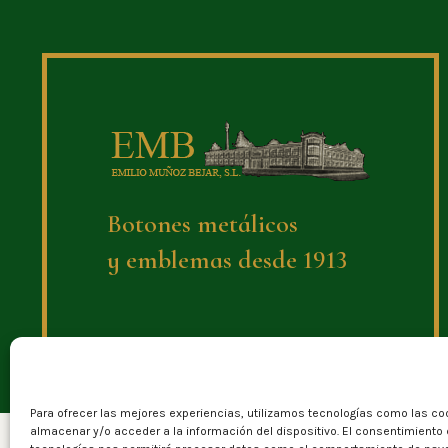
Botones metálicos
y emblemas desde 1913
Para ofrecer las mejores experiencias, utilizamos tecnologías como las co
almacenar y/o acceder a la información del dispositivo. El consentimiento
©2024 – Emilio Muñoz Béjar S.L.