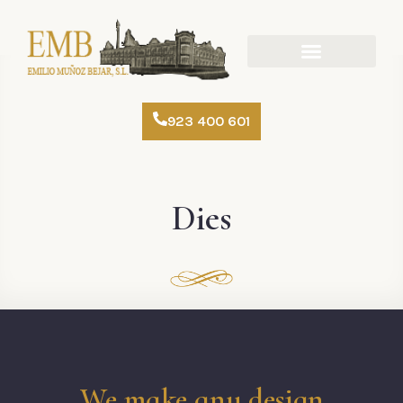
923 400 601
Dies
We make any design