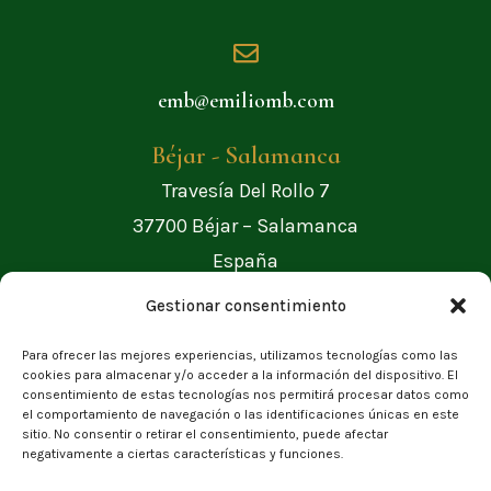
emb@emiliomb.com
Béjar - Salamanca
Travesía Del Rollo 7
37700
Béjar –
Salamanca
España
Gestionar consentimiento
Para ofrecer las mejores experiencias, utilizamos tecnologías como las
cookies para almacenar y/o acceder a la información del dispositivo. El
consentimiento de estas tecnologías nos permitirá procesar datos como
el comportamiento de navegación o las identificaciones únicas en este
sitio. No consentir o retirar el consentimiento, puede afectar
©2024 – Emilio Muñoz Béjar S.L.
negativamente a ciertas características y funciones.